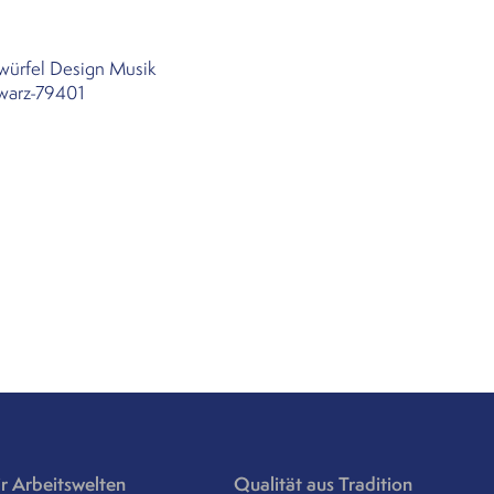
zwürfel Design Musik
warz-79401
r Arbeitswelten
Qualität aus Tradition