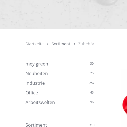
Startseite
Sortiment
Zubehör
mey green
30
Neuheiten
25
Industrie
257
Office
43
Arbeitswelten
96
Sortiment
310