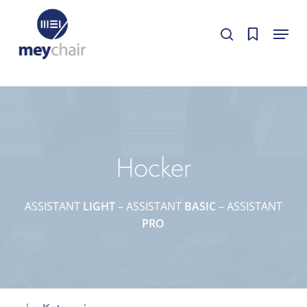
Skip
Cookie-Einstellungen
Menu
to
Cookie-Einstellungen bearbeiten.
Cookie-Einstellungen bearbeiten.
search
Close
main
Menu
content
Hocker
ASSISTANT
LIGHT
–
ASSISTANT
BASIC
–
ASSISTANT
PRO