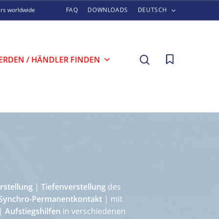
ers worldwide
FAQ
DOWNLOADS
DEUTSCH
search
ERDEN / HÄNDLER FINDEN
rstellung
|
Tiefenverstellung
des
Synchro-Permanentkontakt
| mit
 |
Aufstiegshilfen
in verschiedenen