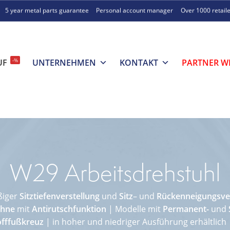
5 year metal parts guarantee
Personal account manager
Over 1000 retail
-%
UF
UNTERNEHMEN
KONTAKT
PARTNER W
W29 Arbeitsdrehstuhl
ßiger
Sitztiefenverstellung
und
Sitz
– und
Rückenneigungsve
ehne
mit
Antirutschfunktion
| Modelle mit
Permanent-
und
offfußkreuz
| in hoher und niedriger Ausführung erhältlich