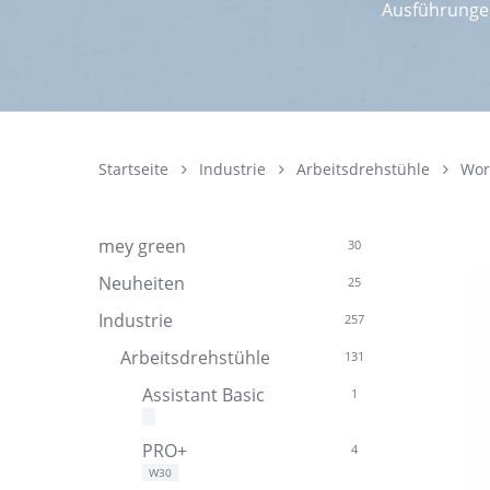
Ausführungen
Startseite
Industrie
Arbeitsdrehstühle
Wor
mey green
30
Neuheiten
25
Industrie
257
Arbeitsdrehstühle
131
Assistant Basic
1
PRO+
4