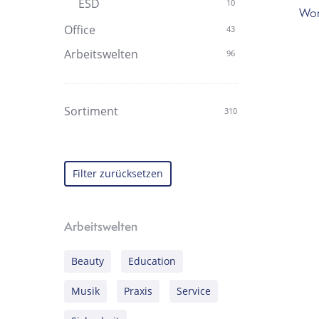
ESD
10
Wor
Office
43
Arbeitswelten
96
Sortiment
310
Filter zurücksetzen
Arbeitswelten
Beauty
Education
Musik
Praxis
Service