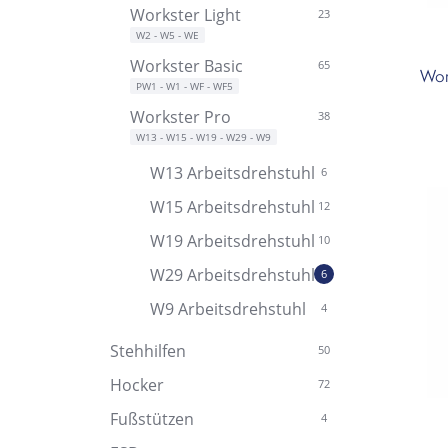
Workster Light
23
Workster Basic
65
Wor
Workster Pro
38
W13 Arbeitsdrehstuhl
6
W15 Arbeitsdrehstuhl
12
W19 Arbeitsdrehstuhl
10
W29 Arbeitsdrehstuhl
6
W9 Arbeitsdrehstuhl
4
Stehhilfen
50
Hocker
72
Fußstützen
4