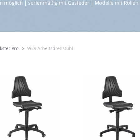
 möglich | serienmäßig mit Gasfeder | Modelle mit Rollen 
kster Pro
W29 Arbeitsdrehstuhl