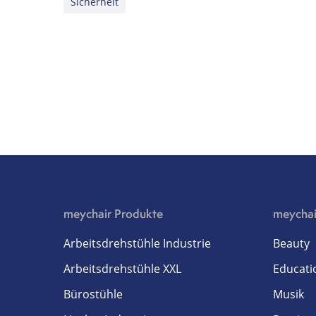
Sicherheit
meychair Produkte
meychai
Arbeitsdrehstühle Industrie
Beauty
Arbeitsdrehstühle XXL
Educati
Bürostühle
Musik