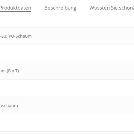
Produktdaten
Beschreibung
Wussten Sie schon
FS3; PU-Schaum
mm (B x T)
anschaum