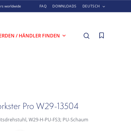
ers worldwide
FAQ
DOWNLOADS
DEUTSCH
search
ERDEN / HÄNDLER FINDEN
rkster Pro W29-13504
itsdrehstuhl, W29-H-PU-FS3; PU-Schaum