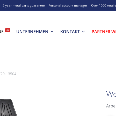
5 year metal parts guarantee
Personal account manager
Over 1000 retail
-%
UF
UNTERNEHMEN
KONTAKT
PARTNER W
W29-13504
Wo
Arbe