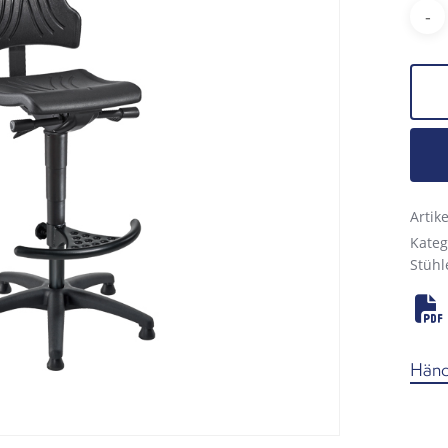
Arti
Kateg
Stühl
Händl