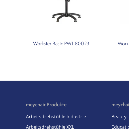
Workster Basic PW1-80023
Works
meychair Produkte
meychai
Arbeitsdrehstühle Industrie
Beauty
Arbeitsdrehstühle XXL
Educati