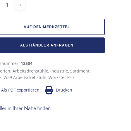
Alternative:
AUF DEN MERKZETTEL
ALS HÄNDLER ANFRAGEN
kelnummer:
13504
orien:
Arbeitsdrehstühle
,
Industrie
,
Sortiment
,
e
,
W29 Arbeitsdrehstuhl
,
Workster Pro
Als PDF exportieren
Drucken
er in Ihrer Nähe finden