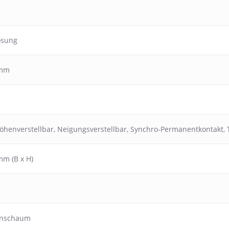
ösung
 mm
öhenverstellbar
,
Neigungsverstellbar
,
Synchro-Permanentkontakt
,
mm (B x H)
anschaum