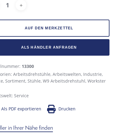
Alternative:
AUF DEN MERKZETTEL
ALS HÄNDLER ANFRAGEN
kelnummer:
13300
orien:
Arbeitsdrehstühle
,
Arbeitswelten
,
Industrie
,
ce
,
Sortiment
,
Stühle
,
W9 Arbeitsdrehstuhl
,
Workster
tswelt:
Service
Als PDF exportieren
Drucken
er in Ihrer Nähe finden