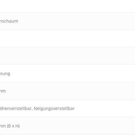
anschaum
ösung
 mm
öhenverstellbar
,
Neigungsverstellbar
mm (B x H)