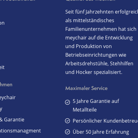
Seit fünf Jahrzehnten erfolgreic
als mittelständisches
on
Familienunternehmen hat sich
meychair auf die Entwicklung
und Produktion von
Betriebseinrichtungen wie
Arbeitsdrehstühle, Stehhilfen
it
und Hocker spezialisiert.
ehmen
Maximaler Service
ychair
5 Jahre Garantie auf
y
Metallteile
 & Garantie
Persönlicher Kundenbetreu
ationsmanagment
Über 50 Jahre Erfahrung