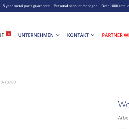
5 year metal parts guarantee
Personal account manager
Over 1000 retail
-%
UF
UNTERNEHMEN
KONTAKT
PARTNER W
W9-13300
Wo
Arbe