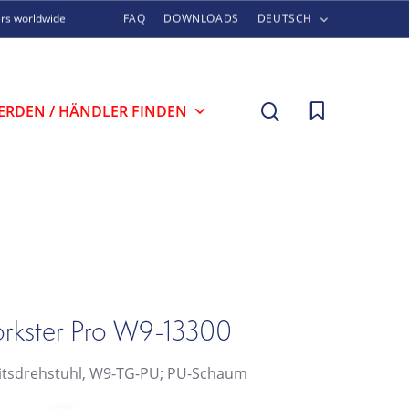
ers worldwide
FAQ
DOWNLOADS
DEUTSCH
search
ERDEN / HÄNDLER FINDEN
rkster Pro W9-13300
itsdrehstuhl, W9-TG-PU; PU-Schaum