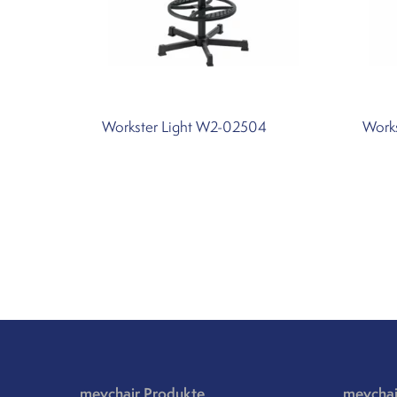
Workster Light W2-02504
Work
meychair Produkte
meychai