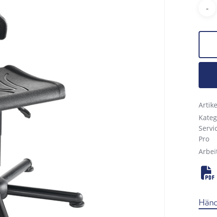
Arti
Kateg
Servi
Pro
Arbei
Händl