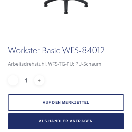
Workster Basic WF5-84012
Arbeitsdrehstuhl, WF5-TG-PU; PU-Schaum
Alt
AUF DEN MERKZETTEL
ALS HÄNDLER ANFRAGEN