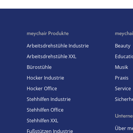
meychair Produkte
meychai
Arbeitsdrehstühle Industrie
Beauty
Arbeitsdrehstühle XXL
Educati
Bürostühle
Musik
Hocker Industrie
Praxis
Hocker Office
Service
Stehhilfen Industrie
Sicherhe
Stehhilfen Office
Untern
Stehhilfen XXL
Über me
Fußstützen Industrie