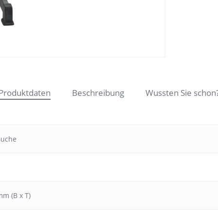
Produktdaten
Beschreibung
Wussten Sie schon
Buche
mm (B x T)