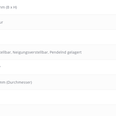
mm (B x H)
ur
ellbar
,
Neigungsverstellbar
,
Pendelnd gelagert
°
 mm (Durchmesser)