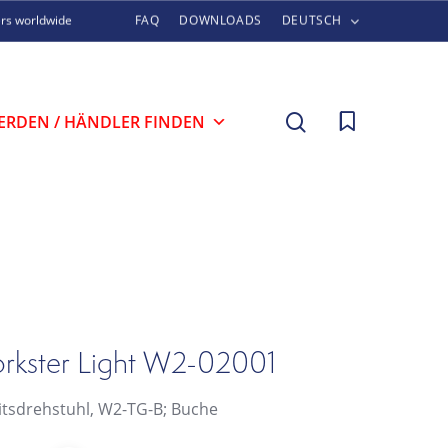
ers worldwide
FAQ
DOWNLOADS
DEUTSCH
search
ERDEN / HÄNDLER FINDEN
rkster Light W2-02001
itsdrehstuhl, W2-TG-B; Buche