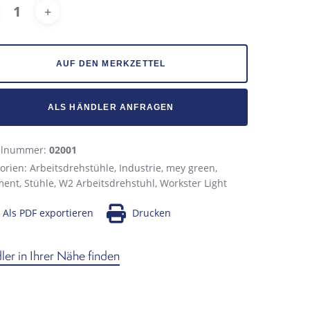
Alternative:
AUF DEN MERKZETTEL
ALS HÄNDLER ANFRAGEN
kelnummer:
02001
orien:
Arbeitsdrehstühle
,
Industrie
,
mey green
,
ment
,
Stühle
,
W2 Arbeitsdrehstuhl
,
Workster Light
Als PDF exportieren
Drucken
er in Ihrer Nähe finden