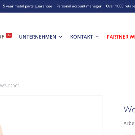
5 year metal parts guarantee
Personal account manager
Over 1000 retail
-%
UF
UNTERNEHMEN
KONTAKT
PARTNER W
t W2-02001
Wo
Arbe