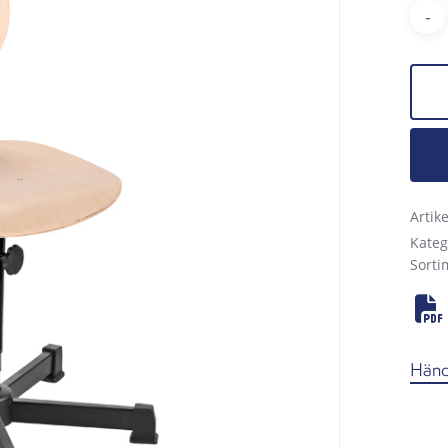
Arti
Kateg
Sorti
Händl