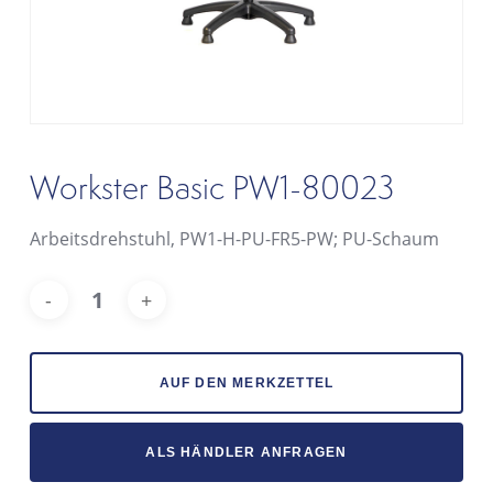
Workster Basic PW1-80023
Arbeitsdrehstuhl, PW1-H-PU-FR5-PW; PU-Schaum
Alt
AUF DEN MERKZETTEL
ALS HÄNDLER ANFRAGEN