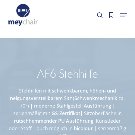
Skip
Cookie-Einstellungen
Menu
to
Cookie-Einstellungen bearbeiten.
Cookie-Einstellungen bearbeiten.
search
Close
main
Menu
content
AF6 Stehhilfe
Stehhilfen mit
schwenkbarem, höhen- und
neigungsverstellbarem
Sitz (
Schwenkmechanik
ca.
70°) |
moderne Stahlgestell Ausführung
|
serienmäßig mit
GS-Zertifikat
| Sitzoberfläche in
rutschhemmender PU Ausführung
, Kunstleder
oder Stoff | auch möglich in
bicolour
| serienmäßig