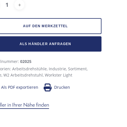
Alternative:
AUF DEN MERKZETTEL
ALS HÄNDLER ANFRAGEN
kelnummer:
02025
orien:
Arbeitsdrehstühle
,
Industrie
,
Sortiment
,
e
,
W2 Arbeitsdrehstuhl
,
Workster Light
Als PDF exportieren
Drucken
er in Ihrer Nähe finden