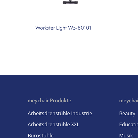
Workster Light W5-80101
meychair Produkte
meychai
Arbeitsdrehstühle Industrie
Beauty
Arbeitsdrehstühle XXL
Educati
Bürostühle
Musik