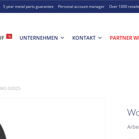
5 year metal parts guarantee
Personal account manager
Over 1000 retail
-%
UF
UNTERNEHMEN
KONTAKT
PARTNER W
t W2-02025
Wo
Arbe