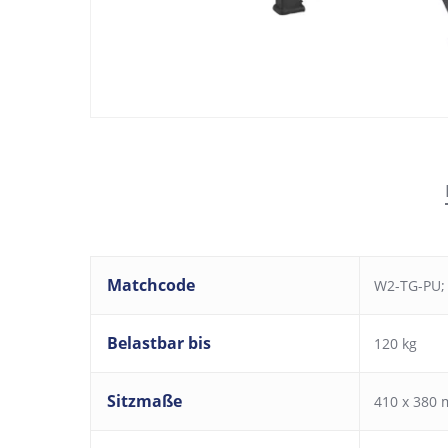
Matchcode
W2-TG-PU;
Belastbar bis
120 kg
Sitzmaße
410 x 380 