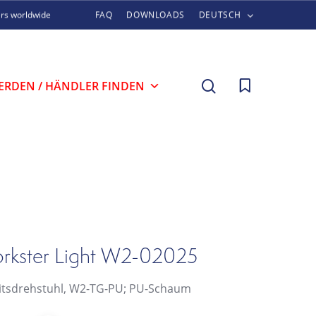
ers worldwide
FAQ
DOWNLOADS
DEUTSCH
search
ERDEN / HÄNDLER FINDEN
rkster Light W2-02025
itsdrehstuhl, W2-TG-PU; PU-Schaum