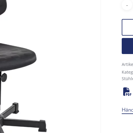
Arti
Kateg
Stühl
Händl