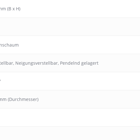
mm (B x H)
anschaum
ellbar
,
Neigungsverstellbar
,
Pendelnd gelagert
°
 mm (Durchmesser)