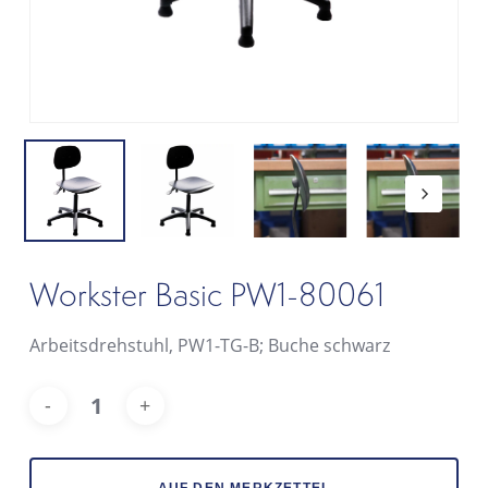
Workster Basic PW1-80061
Arbeitsdrehstuhl, PW1-TG-B; Buche schwarz
Alt
AUF DEN MERKZETTEL