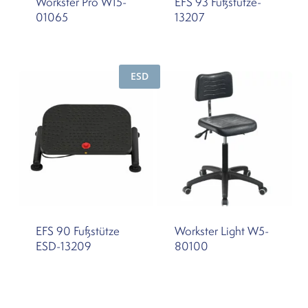
Workster Pro W15-
EFS 93 Fußstütze-
01065
13207
ESD
EFS 90 Fußstütze
Workster Light W5-
ESD-13209
80100